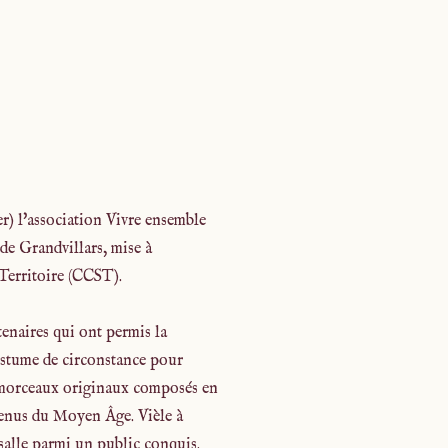
er) l'association Vivre ensemble
 de Grandvillars, mise à
 Territoire (CCST).
tenaires qui ont permis la
costume de circonstance pour
es morceaux originaux composés en
 venus du Moyen Âge. Vièle à
salle parmi un public conquis.