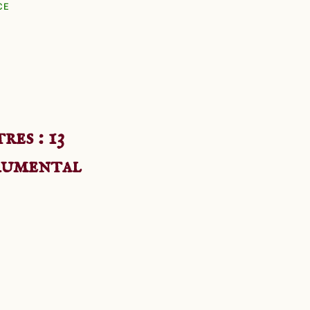
CE
es : 13
rumental